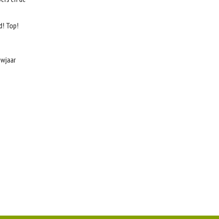
d! Top!
uwjaar