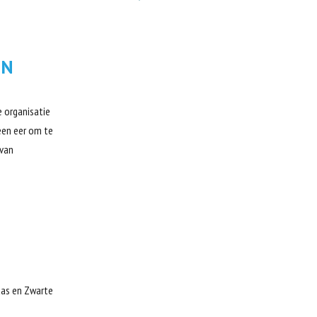
EN
e organisatie
een eer om te
 van
aas en Zwarte