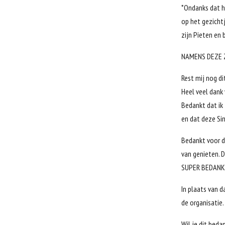
*Ondanks dat he
op het gezichtj
zijn Pieten en
NAMENS DEZE Z
Rest mij nog di
Heel veel dank
Bedankt dat ik
en dat deze Si
Bedankt voor d
van genieten. 
SUPER BEDANK
In plaats van d
de organisatie.
Wil je dit beda