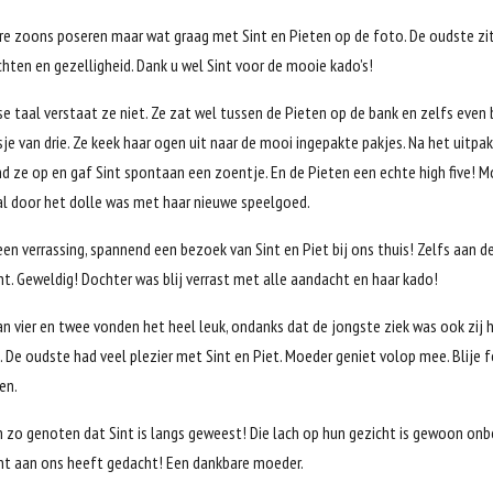
ere zoons poseren maar wat graag met Sint en Pieten op de foto. De oudste zit
ichten en gezelligheid. Dank u wel Sint voor de mooie kado’s!
e taal verstaat ze niet. Ze zat wel tussen de Pieten op de bank en zelfs even b
je van drie. Ze keek haar ogen uit naar de mooi ingepakte pakjes. Na het uitpa
d ze op en gaf Sint spontaan een zoentje. En de Pieten een echte high five! M
l door het dolle was met haar nieuwe speelgoed.
en verrassing, spannend een bezoek van Sint en Piet bij ons thuis! Zelfs aan d
t. Geweldig! Dochter was blij verrast met alle aandacht en haar kado!
an vier en twee vonden het heel leuk, ondanks dat de jongste ziek was ook zij h
 De oudste had veel plezier met Sint en Piet. Moeder geniet volop mee. Blije fo
en.
n zo genoten dat Sint is langs geweest! Die lach op hun gezicht is gewoon onb
nt aan ons heeft gedacht! Een dankbare moeder.