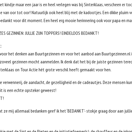
t kindje maar een jaar is en heel verlegen was bij Sinterklaas, verscheen er to
e van oor tot oor! Natuurlijk ook heel blij met de kadootjes. Een dikke pluim v
 bedankt voor dit moment. Een heel erg mooie herinnering ook voor papa en m
ES GEZINNEN: JULLIE ZIJN TOPPERS! EINDELOOS BEDANKT!
t:
 voor het denken aan Buurtgezinnen en voor het aanbod aan Buurtgezinnen.nl 
 zoveel gezinnen mocht aanmelden. Ik denk dat het bij de juiste gezinnen tere
nterklaas on Tour Actie hét grote verschil heeft gemaakt voor hen.
e verwennerij, de aandacht, de gezelligheid en de cadeautjes. Deze mensen ku
Dit is een echte opsteker geweest!
T!
at ze mij allemaal bedanken geef ik het ‘BEDANKT’- stokje graag door aan julli
nkje met de Sint en de Pieten en de initiatiefnemer(s), de chauffeur en de inko