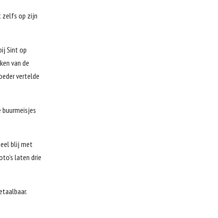
 zelfs op zijn
ij Sint op
kken van de
oeder vertelde
e buurmeisjes
eel blij met
to’s laten drie
etaalbaar.