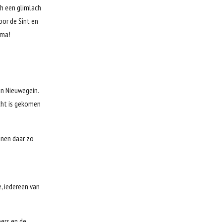
ch een glimlach
oor de Sint en
ama!
in Nieuwegein.
cht is gekomen
nnen daar zo
e, iedereen van
pers en de