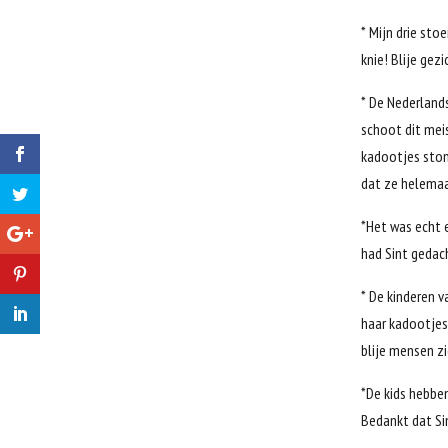
* Mijn drie sto
knie! Blije gez
* De Nederlands
schoot dit meis
kadootjes ston
dat ze helemaa
*Het was echt e
had Sint gedach
* De kinderen v
haar kadootjes.
blije mensen zi
*De kids hebbe
Bedankt dat Si